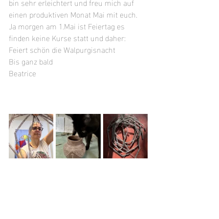
bin sehr erleichtert und freu mich auf 
einen produktiven Monat Mai mit euch.
Ja morgen am 1.Mai ist Feiertag es 
finden keine Kurse statt und daher: 
Feiert schön die Walpurgisnacht  
Bis ganz bald
Beatrice