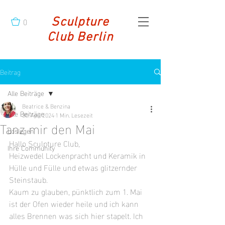
0
Sculpture
Club Berlin
Beitrag
Alle Beiträge
Beatrice & Benzina
Alle Beiträge
30. Apr. 2024
1 Min. Lesezeit
Tanz mir den Mai
Loslegen
Hallo Sculpture Club, 
Ihre Community
Heizwedel Lockenpracht und Keramik in 
Hülle und Fülle und etwas glitzernder 
Steinstaub. 
Kaum zu glauben, pünktlich zum 1. Mai 
ist der Ofen wieder heile und ich kann 
alles Brennen was sich hier stapelt. Ich 