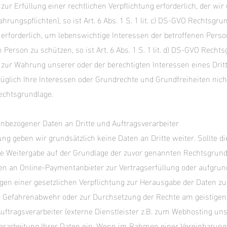
 zur Erfüllung einer rechtlichen Verpflichtung erforderlich, der wir 
rungspflichten), so ist Art. 6 Abs. 1 S. 1 lit. c) DS-GVO Rechtsgru
g erforderlich, um lebenswichtige Interessen der betroffenen Perso
Person zu schützen, so ist Art. 6 Abs. 1 S. 1 lit. d) DS-GVO Recht
g zur Wahrung unserer oder der berechtigten Interessen eines Drit
glich Ihre Interessen oder Grundrechte und Grundfreiheiten nicht, 
Rechtsgrundlage.
nbezogener Daten an Dritte und Auftragsverarbeiter
ung geben wir grundsätzlich keine Daten an Dritte weiter. Sollte di
die Weitergabe auf der Grundlage der zuvor genannten Rechtsgrundl
n an Online-Paymentanbieter zur Vertragserfüllung oder aufgrund
en einer gesetzlichen Verpflichtung zur Herausgabe der Daten z
ur Gefahrenabwehr oder zur Durchsetzung der Rechte am geistige
uftragsverarbeiter (externe Dienstleister z.B. zum Webhosting un
erarbeitung Ihrer Daten ein. Wenn im Rahmen einer Vereinbarung