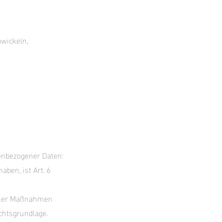
bwickeln,
enbezogener Daten:
ben, ist Art. 6
licher Maßnahmen
Rechtsgrundlage.