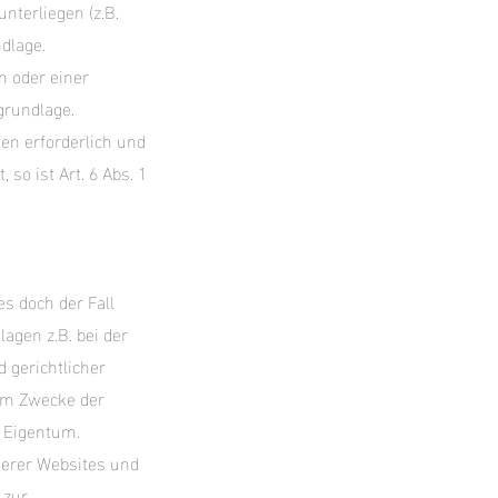
unterliegen (z.B.
ndlage.
n oder einer
sgrundlage.
ten erforderlich und
so ist Art. 6 Abs. 1
es doch der Fall
agen z.B. bei der
 gerichtlicher
um Zwecke der
n Eigentum.
serer Websites und
 zur