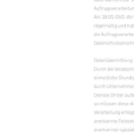
Auftragsverarbeitun
Art. 28 DS-GVO. Wir
regelmäßig und hab
die Auftragsverarb
Datenschutzvorschr
Datenübermittlung i
Durch die Verabsch
einheitliche Grund
durch Unternehmen 
Dienste Dritter au
so müssen diese die
Verarbeitung erfolg
anerkannte Festste
anerkannter speziel