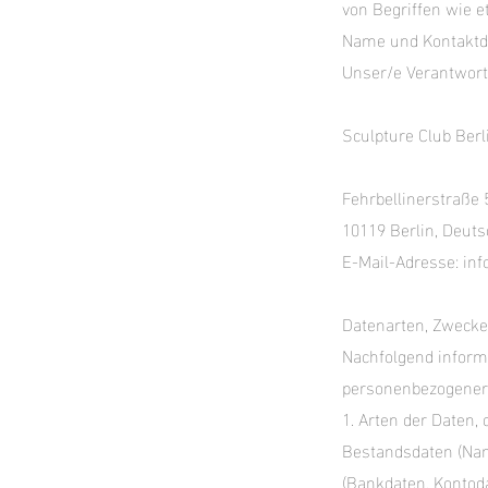
von Begriffen wie e
Name und Kontaktda
Unser/e Verantwortli
Sculpture Club Berli
Fehrbellinerstraße 
10119 Berlin, Deut
E-Mail-Adresse: inf
Datenarten, Zwecke
Nachfolgend inform
personenbezogener
1. Arten der Daten, 
Bestandsdaten (Name
(Bankdaten, Kontoda