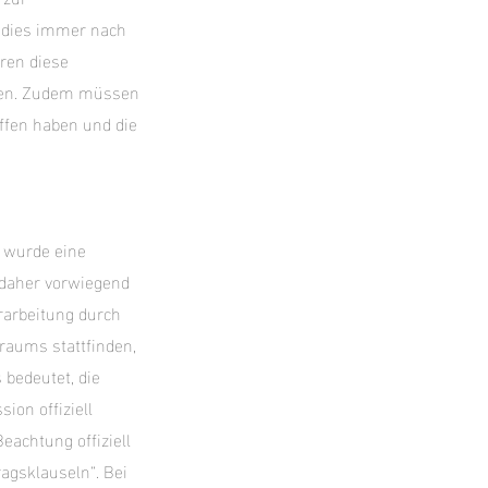
t dies immer nach
eren diese
ssen. Zudem müssen
ffen haben und die
 wurde eine
 daher vorwiegend
rarbeitung durch
raums stattfinden,
 bedeutet, die
ion offiziell
achtung offiziell
ragsklauseln“. Bei