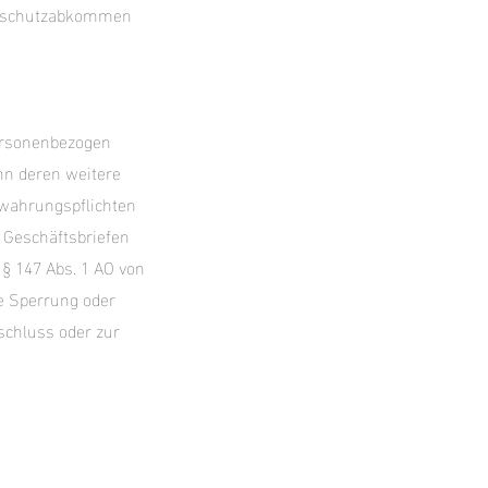
tenschutzabkommen
personenbezogen
enn deren weitere
ewahrungspflichten
 Geschäftsbriefen
§ 147 Abs. 1 AO von
ne Sperrung oder
schluss oder zur