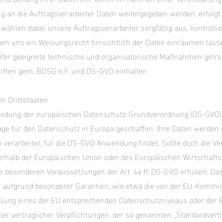
g an die Auftragsverarbeiter Daten weitergegeben werden, erfolg
 wählen dabei unsere Auftragsverarbeiter sorgfältig aus, kontrolli
en uns ein Weisungsrecht hinsichtlich der Daten einräumen la
eiter geeignete technische und organisatorische Maßnahmen getro
iften gem. BDSG n.F. und DS-GVO einhalten
n Drittstaaten
iedung der europäischen Datenschutz-Grundverordnung (DS-GVO)
lage für den Datenschutz in Europa geschaffen. Ihre Daten werden
verarbeitet, für die DS-GVO Anwendung findet. Sollte doch die Ve
ßerhalb der Europäischen Union oder des Europäischen Wirtschafts
 besonderen Voraussetzungen der Art. 44 ff. DS-GVO erfüllen. Das
t aufgrund besonderer Garantien, wie etwa die von der EU-Kommiss
llung eines der EU entsprechenden Datenschutzniveaus oder der Be
ler vertraglicher Verpflichtungen, der so genannten „Standardvert