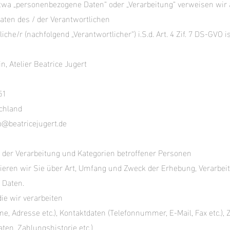
twa „personenbezogene Daten“ oder „Verarbeitung“ verweisen wir 
ten des / der Verantwortlichen
che/r (nachfolgend „Verantwortlicher“) i.S.d. Art. 4 Zif. 7 DS-GVO is
n, Atelier Beatrice Jugert
51
schland
o@beatricejugert.de
 der Verarbeitung und Kategorien betroffener Personen
ieren wir Sie über Art, Umfang und Zweck der Erhebung, Verarbe
 Daten.
die wir verarbeiten
, Adresse etc.), Kontaktdaten (Telefonnummer, E-Mail, Fax etc.),
ten, Zahlungshistorie etc.),