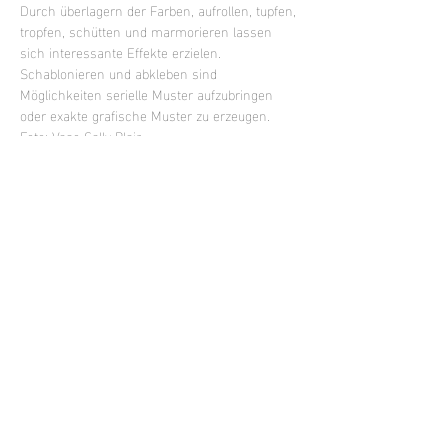
Durch überlagern der Farben, aufrollen, tupfen, 
tropfen, schütten und marmorieren lassen 
sich interessante Effekte erzielen. 
Schablonieren und abkleben sind 
Möglichkeiten serielle Muster aufzubringen 
oder exakte grafische Muster zu erzeugen. 
Foto: Vase Sally Blair
Drop-in Glasur- Farbtermin 40,- Glasur und 
Brand
Diese Veranstaltung teilen
Facebook
Instagram