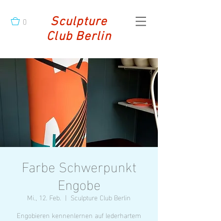
0
Sculpture
Club Berlin
Farbe Schwerpunkt
Engobe
Mi., 12. Feb.
  |  
Sculpture Club Berlin
Engobieren kennenlernen auf lederhartem