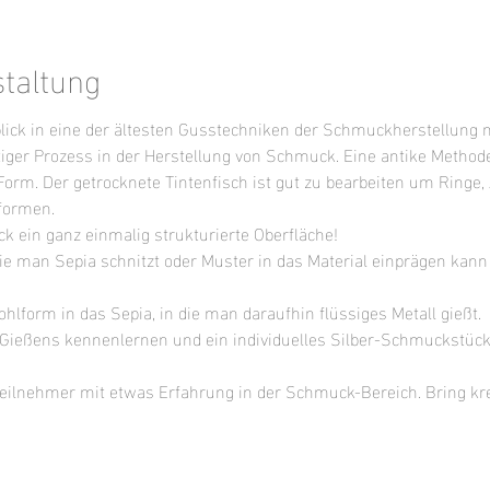
staltung
blick in eine der ältesten Gusstechniken der Schmuckherstellung 
htiger Prozess in der Herstellung von Schmuck. Eine antike Method
 Form. Der getrocknete Tintenfisch ist gut zu bearbeiten um Ringe,
formen. 
k ein ganz einmalig strukturierte Oberfläche! 
wie man Sepia schnitzt oder Muster in das Material einprägen ka
hlform in das Sepia, in die man daraufhin flüssiges Metall gießt.
Gießens kennenlernen und ein individuelles Silber-Schmuckstück 
Teilnehmer mit etwas Erfahrung in der Schmuck-Bereich. Bring kr