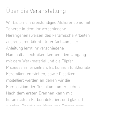
Über die Veranstaltung
Wir bieten ein dreistündiges Ateliererlebnis mit 
Tonerde in dem ihr verschiedene 
Herangehensweisen des keramische Arbeiten 
ausprobieren könnt. Unter fachkundiger 
Anleitung lernt ihr verschiedene 
Handaufbautechniken kennen, den Umgang 
mit dem Werkmaterial und die Töpfer 
Prozesse im einzelnen. Es können funktionale 
Keramiken entstehen, sowie Plastiken 
modelliert werden an denen wir die 
Komposition der Gestaltung untersuchen. 
Nach dem ersten Brennen kann mit 
keramischen Farben dekoriert und glasiert 
werden. Bringt eure Ideen und Fragen gern 
mit oder lasst euch inspirieren.
Mixed Level Kurs - keine Vorkenntnisse 
erforderlich