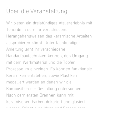
Über die Veranstaltung
Wir bieten ein dreistündiges Ateliererlebnis mit 
Tonerde in dem ihr verschiedene 
Herangehensweisen des keramische Arbeiten 
ausprobieren könnt. Unter fachkundiger 
Anleitung lernt ihr verschiedene 
Handaufbautechniken kennen, den Umgang 
mit dem Werkmaterial und die Töpfer 
Prozesse im einzelnen. Es können funktionale 
Keramiken entstehen, sowie Plastiken 
modelliert werden an denen wir die 
Komposition der Gestaltung untersuchen. 
Nach dem ersten Brennen kann mit 
keramischen Farben dekoriert und glasiert 
werden. Bringt eure Ideen und Fragen gern 
mit oder lasst euch inspirieren.
Mixed Level Kurs - keine Vorkenntnisse 
erforderlich