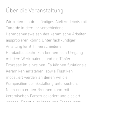
Über die Veranstaltung
Wir bieten ein dreistündiges Ateliererlebnis mit 
Tonerde in dem ihr verschiedene 
Herangehensweisen des keramische Arbeiten 
ausprobieren könnt. Unter fachkundiger 
Anleitung lernt ihr verschiedene 
Handaufbautechniken kennen, den Umgang 
mit dem Werkmaterial und die Töpfer 
Prozesse im einzelnen. Es können funktionale 
Keramiken entstehen, sowie Plastiken 
modelliert werden an denen wir die 
Komposition der Gestaltung untersuchen. 
Nach dem ersten Brennen kann mit 
keramischen Farben dekoriert und glasiert 
werden. Bringt eure Ideen und Fragen gern 
mit oder lasst euch inspirieren.
Mixed Level Kurs - keine Vorkenntnisse 
erforderlich