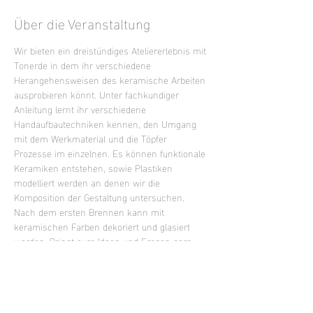
Über die Veranstaltung
Wir bieten ein dreistündiges Ateliererlebnis mit 
Tonerde in dem ihr verschiedene 
Herangehensweisen des keramische Arbeiten 
ausprobieren könnt. Unter fachkundiger 
Anleitung lernt ihr verschiedene 
Handaufbautechniken kennen, den Umgang 
mit dem Werkmaterial und die Töpfer 
Prozesse im einzelnen. Es können funktionale 
Keramiken entstehen, sowie Plastiken 
modelliert werden an denen wir die 
Komposition der Gestaltung untersuchen. 
Nach dem ersten Brennen kann mit 
keramischen Farben dekoriert und glasiert 
werden. Bringt eure Ideen und Fragen gern 
mit oder lasst euch inspirieren.
Mixed Level Kurs - keine Vorkenntnisse 
erforderlich