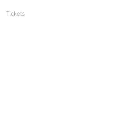
Tickets
Verkauf beendet
Tickettyp
Offene Keramik Klasse
Preis
45,00 €
Diese Veranstaltung teilen