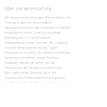
Über die Veranstaltung
Wir bieten ein dreistündiges Ateliererlebnis mit 
Tonerde in dem ihr verschiedene 
Herangehensweisen des keramische Arbeiten 
ausprobieren könnt. Unter fachkundiger 
Anleitung lernt ihr verschiedene 
Handaufbautechniken kennen, den Umgang 
mit dem Werkmaterial und die Töpfer 
Prozesse im einzelnen. Es können funktionale 
Keramiken entstehen, sowie Plastiken 
modelliert werden an denen wir die 
Komposition der Gestaltung untersuchen. 
Nach dem ersten Brennen kann mit 
keramischen Farben dekoriert und glasiert 
werden. Bringt eure Ideen und Fragen gern 
mit oder lasst euch inspirieren.
Mixed Level Kurs - keine Vorkenntnisse 
erforderlich