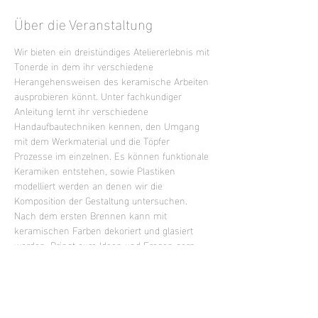
Über die Veranstaltung
Wir bieten ein dreistündiges Ateliererlebnis mit 
Tonerde in dem ihr verschiedene 
Herangehensweisen des keramische Arbeiten 
ausprobieren könnt. Unter fachkundiger 
Anleitung lernt ihr verschiedene 
Handaufbautechniken kennen, den Umgang 
mit dem Werkmaterial und die Töpfer 
Prozesse im einzelnen. Es können funktionale 
Keramiken entstehen, sowie Plastiken 
modelliert werden an denen wir die 
Komposition der Gestaltung untersuchen. 
Nach dem ersten Brennen kann mit 
keramischen Farben dekoriert und glasiert 
werden. Bringt eure Ideen und Fragen gern 
mit oder lasst euch inspirieren.
Mixed Level Kurs - keine Vorkenntnisse 
erforderlich