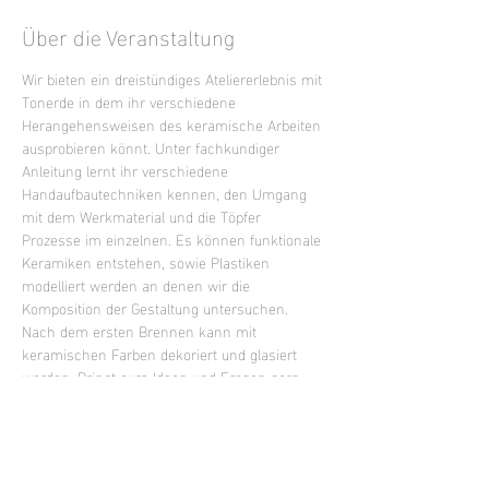
Über die Veranstaltung
Wir bieten ein dreistündiges Ateliererlebnis mit 
Tonerde in dem ihr verschiedene 
Herangehensweisen des keramische Arbeiten 
ausprobieren könnt. Unter fachkundiger 
Anleitung lernt ihr verschiedene 
Handaufbautechniken kennen, den Umgang 
mit dem Werkmaterial und die Töpfer 
Prozesse im einzelnen. Es können funktionale 
Keramiken entstehen, sowie Plastiken 
modelliert werden an denen wir die 
Komposition der Gestaltung untersuchen. 
Nach dem ersten Brennen kann mit 
keramischen Farben dekoriert und glasiert 
werden. Bringt eure Ideen und Fragen gern 
mit oder lasst euch inspirieren.
Mixed Level Kurs - keine Vorkenntnisse 
erforderlich