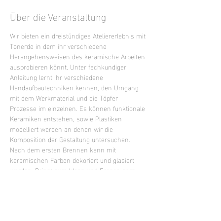
Über die Veranstaltung
Wir bieten ein dreistündiges Ateliererlebnis mit 
Tonerde in dem ihr verschiedene 
Herangehensweisen des keramische Arbeiten 
ausprobieren könnt. Unter fachkundiger 
Anleitung lernt ihr verschiedene 
Handaufbautechniken kennen, den Umgang 
mit dem Werkmaterial und die Töpfer 
Prozesse im einzelnen. Es können funktionale 
Keramiken entstehen, sowie Plastiken 
modelliert werden an denen wir die 
Komposition der Gestaltung untersuchen. 
Nach dem ersten Brennen kann mit 
keramischen Farben dekoriert und glasiert 
werden. Bringt eure Ideen und Fragen gern 
mit oder lasst euch inspirieren.
Mixed Level Kurs - keine Vorkenntnisse 
erforderlich