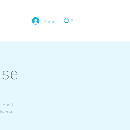
0
Anmelden
sse
he Hand
stwerke