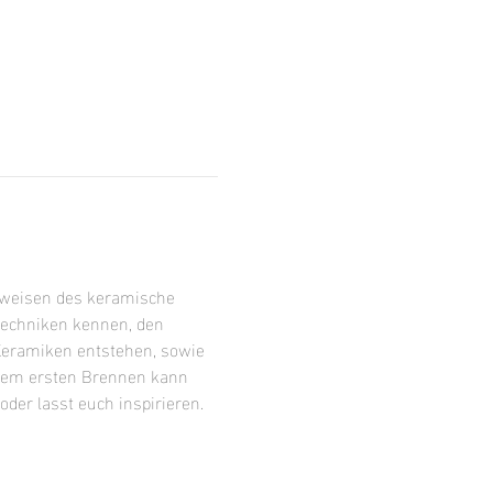
sweisen des keramische 
techniken kennen, den 
Keramiken entstehen, sowie 
 dem ersten Brennen kann 
der lasst euch inspirieren.