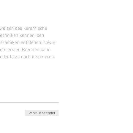
sweisen des keramische 
techniken kennen, den 
Keramiken entstehen, sowie 
 dem ersten Brennen kann 
der lasst euch inspirieren.
Verkauf beendet