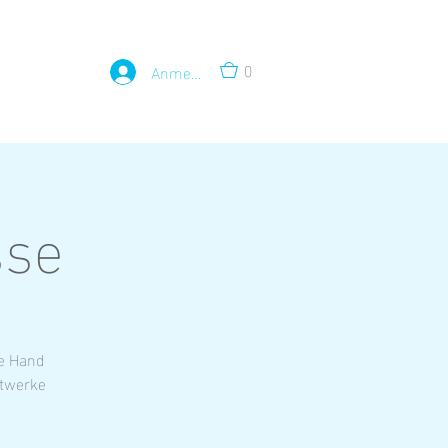
0
Anmelden
sse
he Hand
stwerke