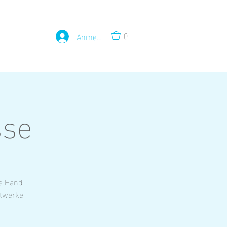
0
Anmelden
sse
he Hand
stwerke