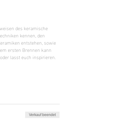
sweisen des keramische 
techniken kennen, den 
Keramiken entstehen, sowie 
 dem ersten Brennen kann 
der lasst euch inspirieren.
Verkauf beendet