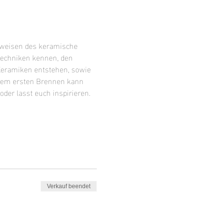
sweisen des keramische 
techniken kennen, den 
Keramiken entstehen, sowie 
 dem ersten Brennen kann 
der lasst euch inspirieren.
Verkauf beendet