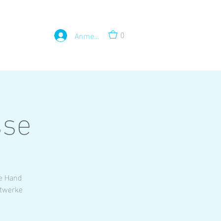
0
Anmelden
sse
he Hand
stwerke