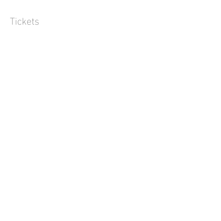
Tickets
Verkauf beendet
Tickettyp
Offene Keramik Klasse
Preis
45,00 €
Diese Veranstaltung teilen