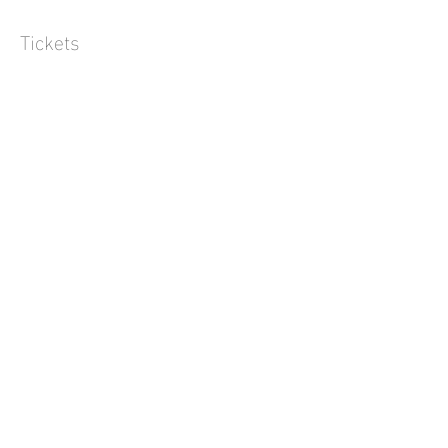
Tickets
Verkauf beendet
Tickettyp
Offene Keramik Klasse
Preis
45,00 €
Diese Veranstaltung teilen