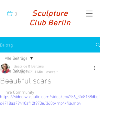
0
Sculpture
Club Berlin
Beitrag
Alle Beiträge
Beatrice & Benzina
Alle Beiträge
30. Apr. 2021
1 Min. Lesezeit
Beautiful scars
Loslegen
Ihre Community
https://video.wixstatic.com/video/eb4286_3f68188dbef
c4718aa79410af12f973e/360p/mp4/file.mp4