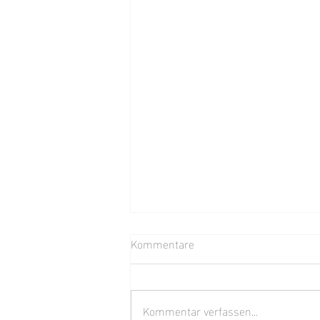
Kommentare
Summer Break
Kommentar verfassen...