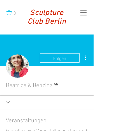
0
Sculpture
Club Berlin
Weitere Optionen
Folgen
Administrator
Beatrice & Benzina
Veranstaltungen
Verwalte deine Veranstaltungen hier und