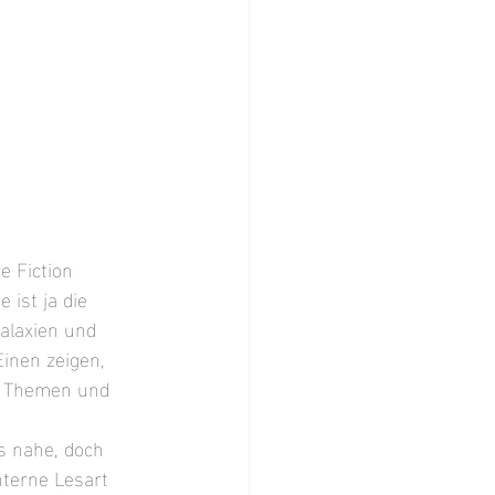
 Fiction 
ist ja die 
alaxien und 
Einen zeigen, 
n Themen und 
s nahe, doch 
hterne Lesart 