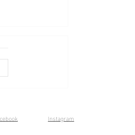
ture Club in June
cebook
Instagram