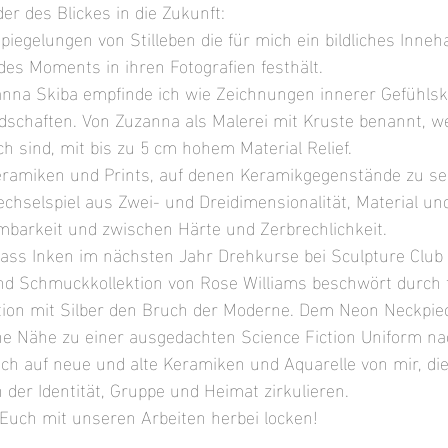
er des Blickes in die Zukunft: 
piegelungen von Stilleben die für mich ein bildliches Inneh
des Moments in ihren Fotografien festhält.
nna Skiba empfinde ich wie Zeichnungen innerer Gefühlsk
schaften. Von Zuzanna als Malerei mit Kruste benannt, wei
ch sind, mit bis zu 5 cm hohem Material Relief. 
Keramiken und Prints, auf denen Keramikgegenstände zu seh
echselspiel aus Zwei- und Dreidimensionalität, Material un
barkeit und zwischen Härte und Zerbrechlichkeit.
dass Inken im nächsten Jahr Drehkurse bei Sculpture Club 
nd Schmuckkollektion von Rose Williams beschwört durch f
ion mit Silber den Bruch der Moderne. Dem Neon Neckpiec
he Nähe zu einer ausgedachten Science Fiction Uniform na
Euch auf neue und alte Keramiken und Aquarelle von mir, di
der Identität, Gruppe und Heimat zirkulieren.
 Euch mit unseren Arbeiten herbei locken! 