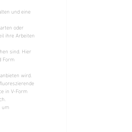
alten und eine 
arten oder 
l ihre Arbeiten 
en sind. Hier 
d Form 
anbieten wird. 
luoreszierende 
e in V-Form 
ch.
e um 