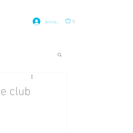
0
Anmelden
e club