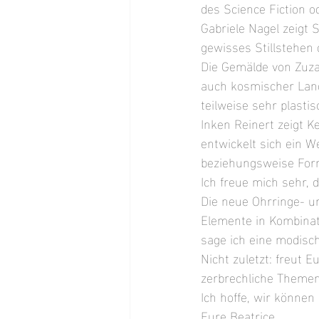
des Science Fiction od
Gabriele Nagel zeigt S
gewisses Stillstehen 
Die Gemälde von Zuza
auch kosmischer Land
teilweise sehr plastis
Inken Reinert zeigt 
entwickelt sich ein W
beziehungsweise Form
Ich freue mich sehr, 
Die neue Ohrringe- u
Elemente in Kombinat
sage ich eine modisc
Nicht zuletzt: freut 
zerbrechliche Themen 
Ich hoffe, wir können
Eure Beatrice