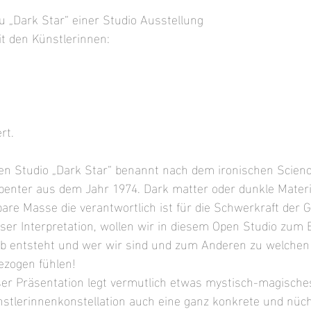
u „Dark Star“ einer Studio Ausstellung 
t den Künstlerinnen: 
rt.
en Studio „Dark Star“ benannt nach dem ironischen Science
penter aus dem Jahr 1974. Dark matter oder dunkle Materie 
are Masse die verantwortlich ist für die Schwerkraft der G
eser Interpretation, wollen wir in diesem Open Studio zum 
ub entsteht und wer wir sind und zum Anderen zu welche
ezogen fühlen! 
r Präsentation legt vermutlich etwas mystisch-magische
nstlerinnenkonstellation auch eine ganz konkrete und nüc