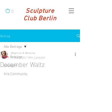
0
Sculpture
Club Berlin
Beitrag
Alle Beiträge
Beatrice & Benzina
Alle Beiträge
1. Dez. 2024
1 Min. Lesezeit
December Waltz
Loslegen
Ihre Community