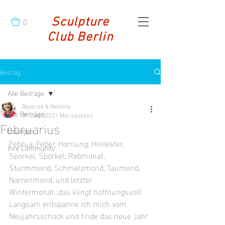
0
Sculpture
Club Berlin
Beitrag
Alle Beiträge
Beatrice & Benzina
Alle Beiträge
31. Jan. 2023
1 Min. Lesezeit
Februarius
Loslegen
Februa, Feber, Hornung, Hintester, 
Ihre Community
Sporkel, Spörkel, Rebmonat, 
Sturmmond, Schmelzmond, Taumond, 
Narrenmond, und letzter 
Wintermonat...das klingt hoffnungsvoll! 
Langsam entspanne ich mich vom 
Neujahrsschock und finde das neue Jahr 