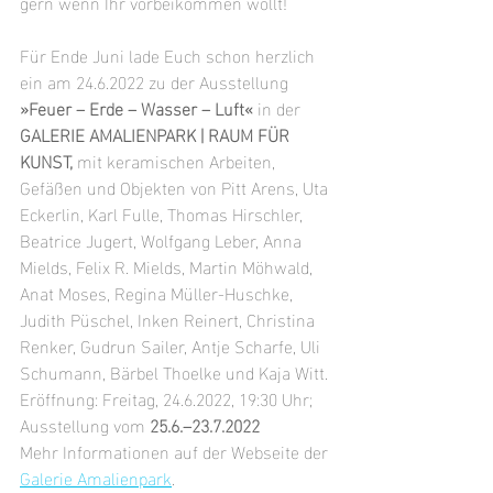
gern wenn Ihr vorbeikommen wollt!
Für Ende Juni lade Euch schon herzlich 
ein am 24.6.2022 zu der Ausstellung 
»Feuer – Erde – Wasser – Luft«
 in der 
GALERIE AMALIENPARK | RAUM FÜR 
KUNST, 
mit keramischen Arbeiten, 
Gefäßen und Objekten von Pitt Arens, Uta 
Eckerlin, Karl Fulle, Thomas Hirschler, 
Beatrice Jugert, Wolfgang Leber, Anna 
Mields, Felix R. Mields, Martin Möhwald, 
Anat Moses, Regina Müller-Huschke, 
Judith Püschel, Inken Reinert, Christina 
Renker, Gudrun Sailer, Antje Scharfe, Uli 
Schumann, Bärbel Thoelke und Kaja Witt.
Eröffnung: Freitag, 24.6.2022, 19:30 Uhr; 
Ausstellung vom 
25.6.–23.7.2022 
Mehr Informationen auf der Webseite der 
Galerie Amalienpark
.