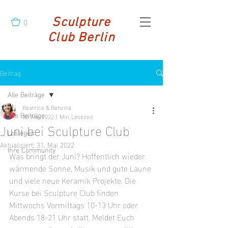
0
Sculpture
Club Berlin
Beitrag
Alle Beiträge
Beatrice & Benzina
Alle Beiträge
30. Mai 2022
1 Min. Lesezeit
Juni bei Sculpture Club
Loslegen
Aktualisiert:
31. Mai 2022
Ihre Community
Was bringt der Juni? Hoffentlich wieder 
wärmende Sonne, Musik und gute Laune 
und viele neue Keramik Projekte. Die 
Kurse bei Sculpture Club finden 
Mittwochs Vormittags 10-13 Uhr oder 
Abends 18-21 Uhr statt. Meldet Euch 