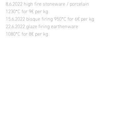
8.6.2022 high fire stoneware / porcelain 
1230*C for 9€ per kg
15.6.2022 
bisque firing 950*C for 6
€ per kg
22.6.2022 glaze firing earthenware 
1080*C for 8€ per kg
29.6.2022 high fire stoneware / porcelain 
1230*C for 9€ per kg
Bringing Monday evenings, Wednesday 
until midday. Slots for pick up Friday 
morning to midday and Saturday 
morning. Please make an appointment 
before coming by!
....................................................................
Sculpture Club Online Shop 
https://www.etsy.com/de/shop/Sculpture
ClubBerlin