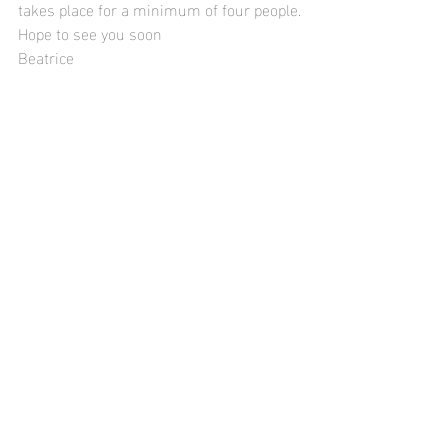
takes place for a minimum of four people.
Hope to see you soon
Beatrice
Ticket
Aktuelle Beiträge
Alle ansehen