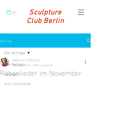
0
Sculpture
Club Berlin
Beitrag
Alle Beiträge
Beatrice & Benzina
Alle Beiträge
18. Nov. 2024
2 Min. Lesezeit
Rabenlieder im November
Loslegen
Ihre Community