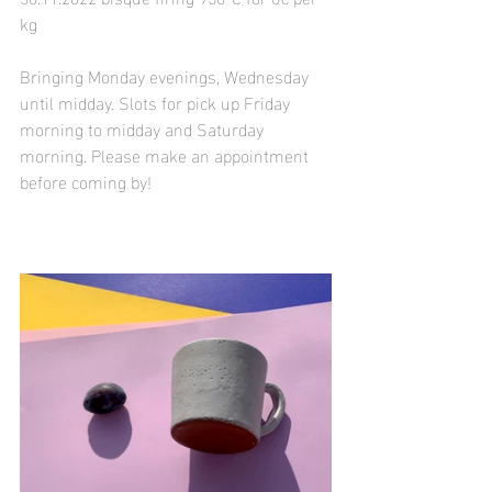
kg
Bringing Monday evenings, Wednesday 
until midday. Slots for pick up Friday 
morning to midday and Saturday 
morning. Please make an appointment 
before coming by!