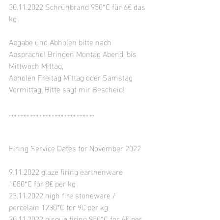
30.11.2022 Schrühbrand 950*C für 6
€ das 
kg 
Abgabe und Abholen bitte nach 
Absprache! Bringen Montag Abend, bis 
Mittwoch Mittag, 
Abholen Freitag Mittag oder Samstag 
Vormittag. Bitte sagt mir Bescheid!
..........................................................
Firing Service Dates for November 2022
9.11.2022 glaze firing earthenware 
1080*C for 8€ per kg
23.11.2022 high fire stoneware / 
porcelain 
1230*C for 9€ per kg
30.11.2022 
bisque firing 950*C for 6
€ per 