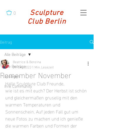
0
Sculpture
Club Berlin
Beitrag
Alle Beiträge
Beatrice & Benzina
Alle Beiträge
29. Okt. 2022
1 Min. Lesezeit
Remember November
Loslegen
Hallo Sculpture Club Freunde,
Ihre Community
wie ist es mit euch? Der Herbst ist schön 
und gleichermaßen gruselig mit den 
warmen Temperaturen und 
Sonnenschein. Auf jeden Fall gut um 
neue Fotos zu machen und ich genieße 
die warmen Farben und Formen der 