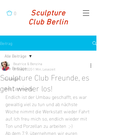
0
Sculpture
Club Berlin
Beitrag
Alle Beiträge
Beatrice & Benzina
Alle Beiträge
2. Sept. 2020
1 Min. Lesezeit
Sculpture Club Freunde, es
Loslegen
geht wieder los!
Ihre Community
Endlich ist der Umbau geschafft, es war 
gewaltig viel zu tun und ab nächste 
Woche nimmt die Werkstatt wieder Fahrt 
auf. Ich freu mich so, endlich wieder mit 
Ton und Porzellan zu arbeiten  ;-)
Ab dem 7.9. übernehmen wir euren 