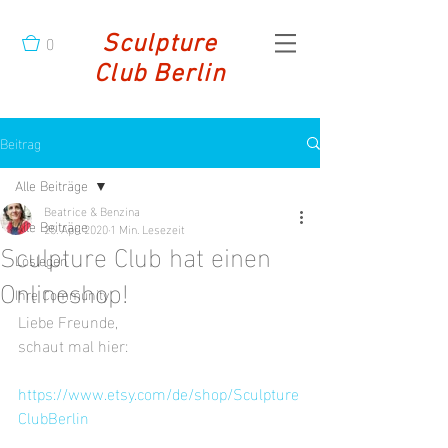
0
Sculpture
Club Berlin
Beitrag
Alle Beiträge
Beatrice & Benzina
Alle Beiträge
25. Apr. 2020
1 Min. Lesezeit
Sculpture Club hat einen
Loslegen
Onlineshop!
Ihre Community
Liebe Freunde,
schaut mal hier:
https://www.etsy.com/de/shop/Sculpture
ClubBerlin