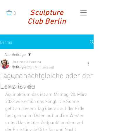
0
Sculpture
Club Berlin
Beitrag
Alle Beiträge
Beatrice & Benzina
Alle Beiträge
2. März 2023
1 Min. Lesezeit
Tagundnachtgleiche oder der
Loslegen
Lenz ist da
Ihre Community
Äquinoktium das ist am Montag, 20. März 
2023 wie schön das klingt. Die Sonne 
geht an diesem Tag überall auf der Erde 
fast genau im Osten auf und im Westen 
unter. Das ist der Zeitpunkt an dem auf 
der Erde für alle Orte Tag und Nacht 