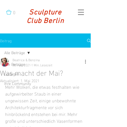
0
Sculpture
Club Berlin
Beitrag
Alle Beiträge
Beatrice & Benzina
Alle Beiträge
30. Apr. 2021
1 Min. Lesezeit
Was macht der Mai?
Loslegen
Aktualisiert:
1. Mai 2021
Ihre Community
Mehr Wolken, die etwas festhalten wie 
aufgewirbelter Staub in einer 
ungewissen Zeit, einige unbewohnte 
Architekturfragmente vor sich 
hinbröckelnd entstehen bei mir. Mehr 
große und unterschiedlich Vasenformen 